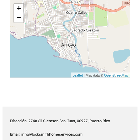
+
−
Leaflet
| Map data ©
OpenStreetMap
Dirección: 274a Cll Clemson San Juan, 00927, Puerto Rico
Email: info@locksmithhomeservices.com