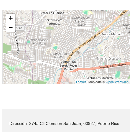
+
−
Leaflet
| Map data ©
OpenStreetMap
Dirección: 274a Cll Clemson San Juan, 00927, Puerto Rico