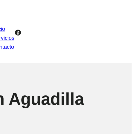
cio
Facebook
vicios
ntacto
n Aguadilla