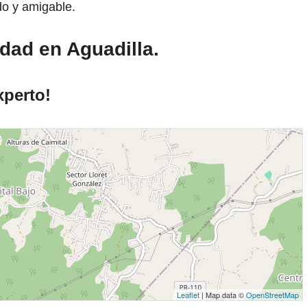
do y amigable.
dad en Aguadilla.
xperto!
Leaflet
| Map data ©
OpenStreetMap