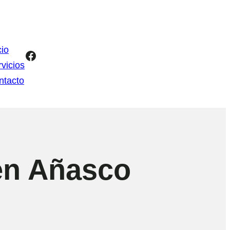
cio
Facebook
vicios
ntacto
en Añasco