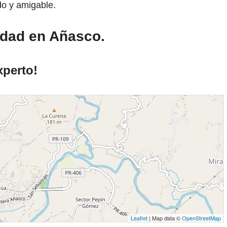
do y amigable.
idad en Añasco.
xperto!
Leaflet
| Map data ©
OpenStreetMap