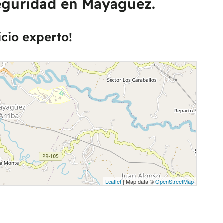
seguridad en Mayagüez.
icio experto!
Leaflet
| Map data ©
OpenStreetMap