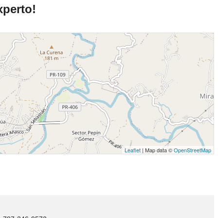
xperto!
Leaflet
| Map data ©
OpenStreetMap