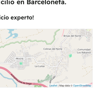
cilio en Barceloneta.
icio experto!
Leaflet
| Map data ©
OpenStreetMap