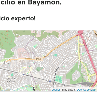
icilio en Bayamón.
icio experto!
Leaflet
| Map data ©
OpenStreetMap