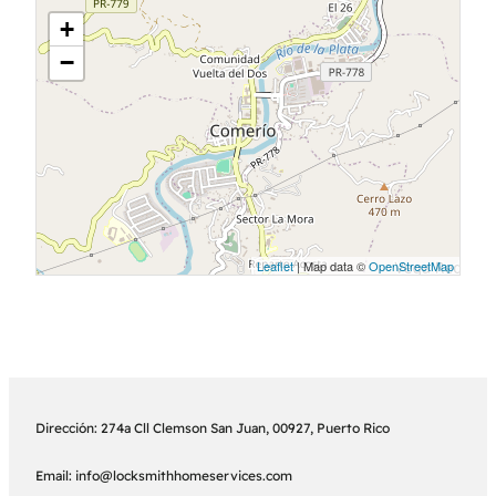
+
−
Leaflet
| Map data ©
OpenStreetMap
Dirección: 274a Cll Clemson San Juan, 00927, Puerto Rico
Email: info@locksmithhomeservices.com