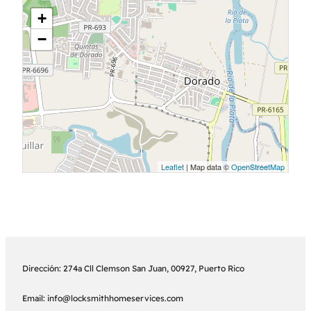
+
−
Leaflet
| Map data ©
OpenStreetMap
Dirección: 274a Cll Clemson San Juan, 00927, Puerto Rico
Email: info@locksmithhomeservices.com