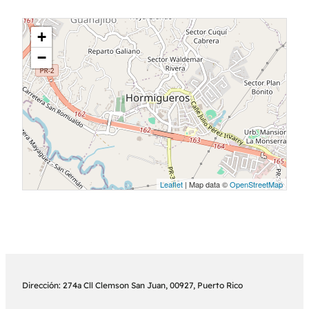
+
−
Leaflet
| Map data ©
OpenStreetMap
Dirección: 274a Cll Clemson San Juan, 00927, Puerto Rico