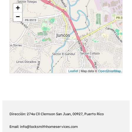
+
−
Leaflet
| Map data ©
OpenStreetMap
Dirección: 274a Cll Clemson San Juan, 00927, Puerto Rico
Email: info@locksmithhomeservices.com