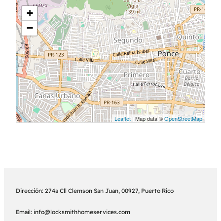
+
−
Leaflet
| Map data ©
OpenStreetMap
Dirección: 274a Cll Clemson San Juan, 00927, Puerto Rico
Email: info@locksmithhomeservices.com