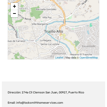
+
−
Leaflet
| Map data ©
OpenStreetMap
Dirección: 274a Cll Clemson San Juan, 00927, Puerto Rico
Email: info@locksmithhomeservices.com