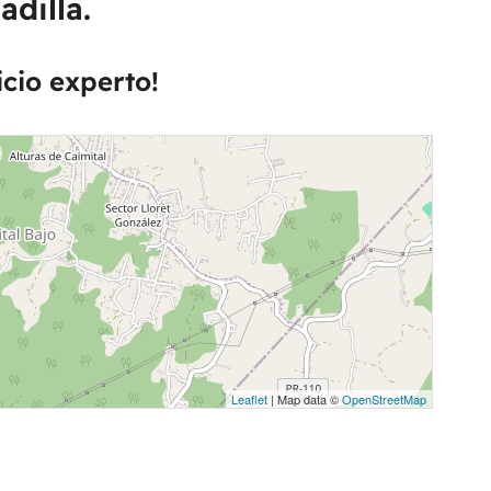
dilla.
icio experto!
Leaflet
| Map data ©
OpenStreetMap