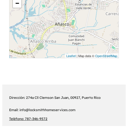
−
Leaflet
| Map data ©
OpenStreetMap
Dirección: 274a Cll Clemson San Juan, 00927, Puerto Rico
Email: info@locksmithhomeservices.com
Teléfono: 787-346-9572