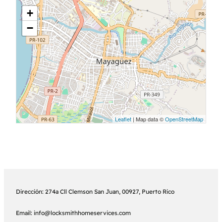
+
−
Leaflet
| Map data ©
OpenStreetMap
Dirección: 274a Cll Clemson San Juan, 00927, Puerto Rico
Email: info@locksmithhomeservices.com