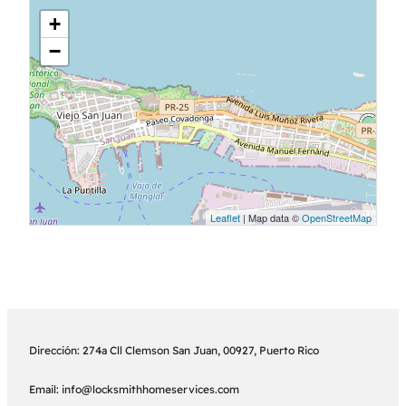
+
−
Leaflet
| Map data ©
OpenStreetMap
Dirección: 274a Cll Clemson San Juan, 00927, Puerto Rico
Email: info@locksmithhomeservices.com