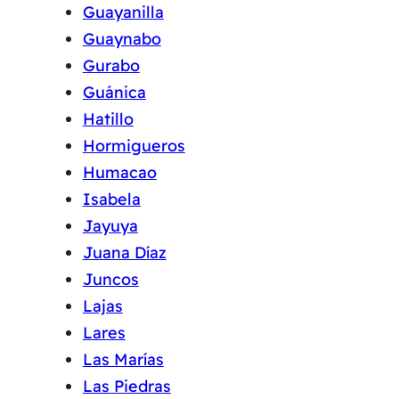
Guayanilla
Guaynabo
Gurabo
Guánica
Hatillo
Hormigueros
Humacao
Isabela
Jayuya
Juana Díaz
Juncos
Lajas
Lares
Las Marías
Las Piedras