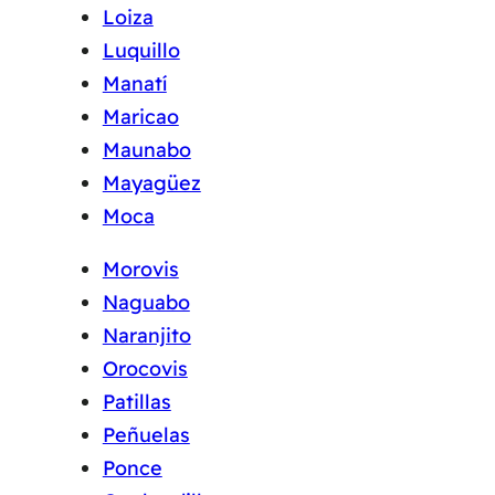
Loiza
Luquillo
Manatí
Maricao
Maunabo
Mayagüez
Moca
Morovis
Naguabo
Naranjito
Orocovis
Patillas
Peñuelas
Ponce