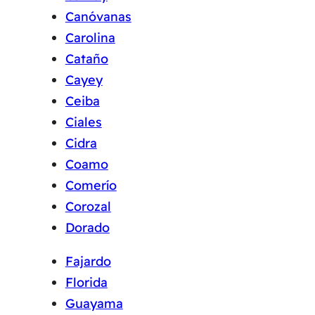
Canóvanas
Carolina
Cataño
Cayey
Ceiba
Ciales
Cidra
Coamo
Comerío
Corozal
Dorado
Fajardo
Florida
Guayama