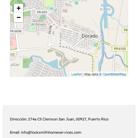
+
−
Leaflet
| Map data ©
OpenStreetMap
Dirección: 274a Cll Clemson San Juan, 00927, Puerto Rico
Email: info@locksmithhomeservices.com