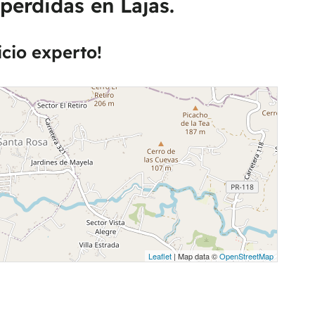
perdidas en Lajas.
icio experto!
Leaflet
| Map data ©
OpenStreetMap