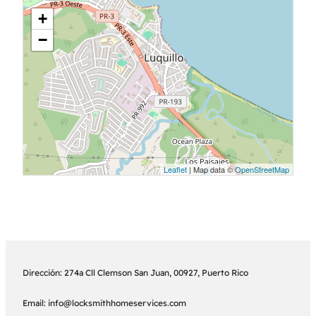
+
−
Leaflet
| Map data ©
OpenStreetMap
Dirección: 274a Cll Clemson San Juan, 00927, Puerto Rico
Email: info@locksmithhomeservices.com