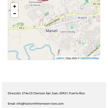
+
−
Leaflet
| Map data ©
OpenStreetMap
Dirección: 274a Cll Clemson San Juan, 00927, Puerto Rico
Email: info@locksmithhomeservices.com