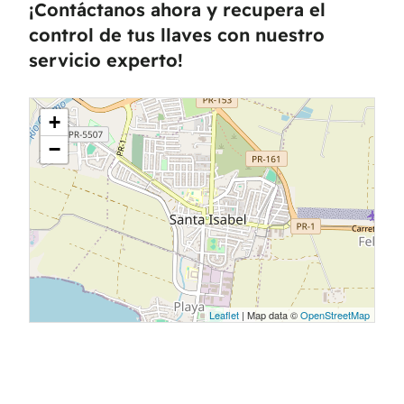
¡Contáctanos ahora y recupera el
control de tus llaves con nuestro
servicio experto!
+
−
Leaflet
| Map data ©
OpenStreetMap