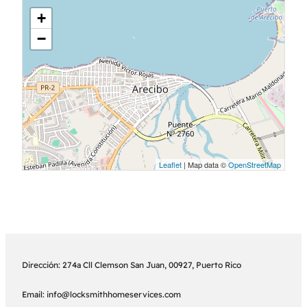
+
−
Leaflet
| Map data ©
OpenStreetMap
Dirección: 274a Cll Clemson San Juan, 00927, Puerto Rico
Email: info@locksmithhomeservices.com