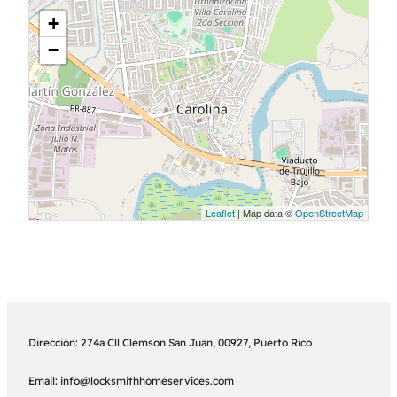
+
−
Leaflet
| Map data ©
OpenStreetMap
Dirección: 274a Cll Clemson San Juan, 00927, Puerto Rico
Email: info@locksmithhomeservices.com