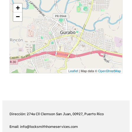
+
−
Leaflet
| Map data ©
OpenStreetMap
Dirección: 274a Cll Clemson San Juan, 00927, Puerto Rico
Email: info@locksmithhomeservices.com