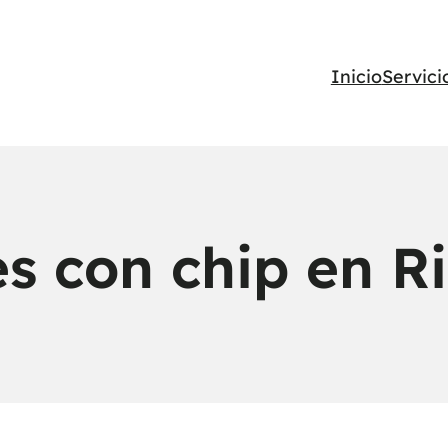
Inicio
Servici
es con chip en R