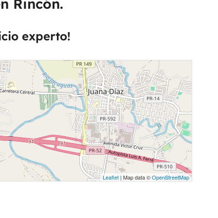
en Rincón.
icio experto!
Leaflet
| Map data ©
OpenStreetMap