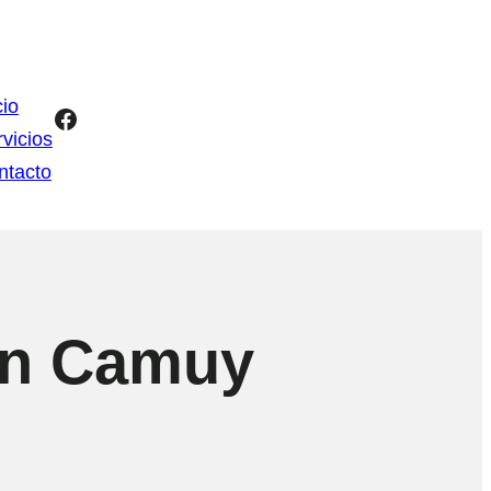
cio
Facebook
vicios
ntacto
en Camuy