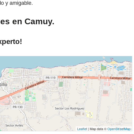
do y amigable.
ves en Camuy.
xperto!
Leaflet
| Map data ©
OpenStreetMap