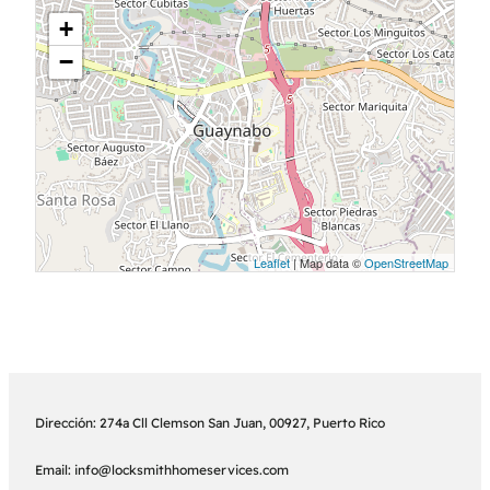
+
−
Leaflet
| Map data ©
OpenStreetMap
Dirección: 274a Cll Clemson San Juan, 00927, Puerto Rico
Email: info@locksmithhomeservices.com