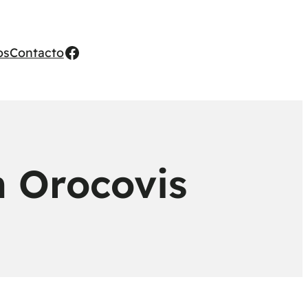
Facebook
os
Contacto
n Orocovis