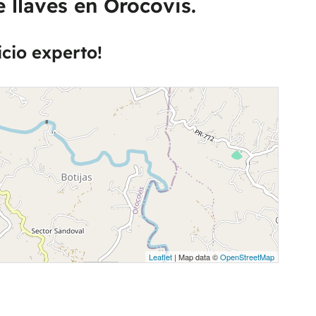
 llaves en Orocovis.
icio experto!
Leaflet
| Map data ©
OpenStreetMap