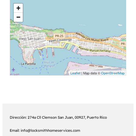
+
−
Leaflet
| Map data ©
OpenStreetMap
Dirección: 274a Cll Clemson San Juan, 00927, Puerto Rico
Email: info@locksmithhomeservices.com